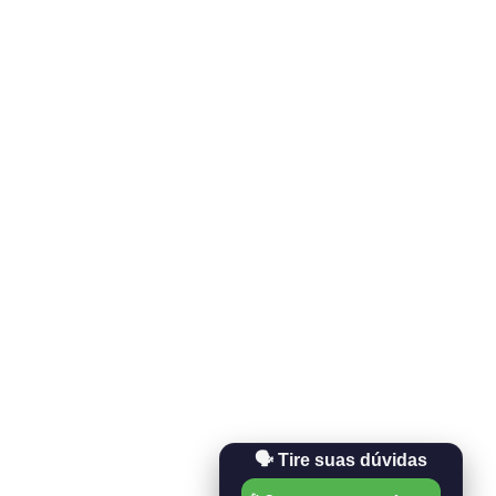
 sobre o MapReduce.
usca. 
 páginas na web. 
🗣️ Tire suas dúvidas
a Fundação Apache. 