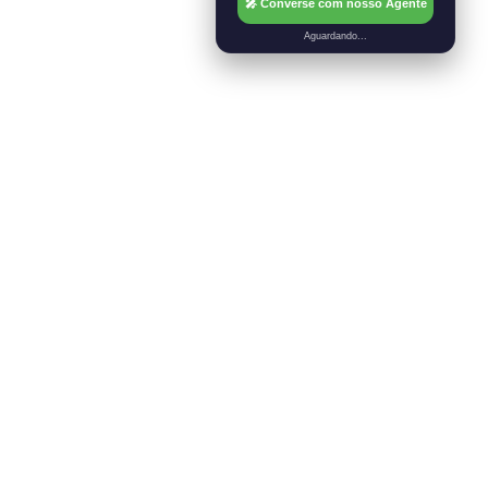
Google, o BigTable.
🎤 Converse com nosso Agente
Aguardando...